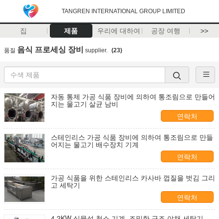
TANGREN INTERNATIONAL GROUP LIMITED
집
제품
우리에 대하여
공장 여행
>>
음식 프로세싱 장비
품질
supplier.
(23)
자동 통제 가공 식품 장비에 의하여 통조림으로 만들어
지는 물고기 살균 남비
연락처
스테인리스 가공 식품 장비에 의하여 통조림으로 만들
어지는 물고기 배수장치 기계
연락처
가공 식품을 위한 스테인리스 카사바 껍질을 벗김 그리
고 세탁기
연락처
4.2KW 식물성 청소 기계, 조밀한 구조 야채 세탁기