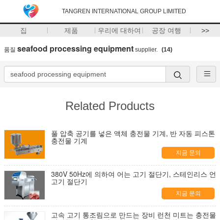
TANGREN INTERNATIONAL GROUP LIMITED
집
제품
우리에 대하여
공장 여행
>>
seafood processing equipment
품질
supplier.
(14)
Related Products
풀 압축 공기를 넣은 액체 충전물 기계, 반 자동 피스톤
충전물 기계
지금 문의
380V 50Hz에 의하여 어는 고기 절단기, 스테인리스 언
고기 절단기
지금 문의
고속 고기 통조림으로 만드는 장비 런천 미트는 충전물