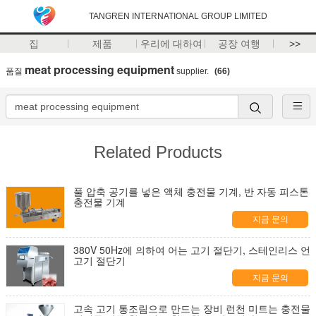
TANGREN INTERNATIONAL GROUP LIMITED
집
제품
우리에 대하여
공장 여행
>>
meat processing equipment
품질
supplier.
(66)
Related Products
풀 압축 공기를 넣은 액체 충전물 기계, 반 자동 피스톤
충전물 기계
지금 문의
380V 50Hz에 의하여 어는 고기 절단기, 스테인리스 언
고기 절단기
지금 문의
고속 고기 통조림으로 만드는 장비 런천 미트는 충전물