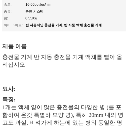
속도:
16-50bottles/min
종류:
충전 시스템
힘:
0.55Kw
반 자동적인 충전물 기계
반 자동 액체 충전물 기계
하이 라이트:
,
제품 이름
충전물 기계 반 자동 충전물 기계 액체를 빨아 올
리십시오
묘사:
특징:
1개는 액체 양이 많은 충전물의 다양한 병 (를 포
함하여 온갖 특별하 모양 병), 특히 20mm 내의 병
고도 과실, 비켜가게 하는에 있는 병의 동일한 명