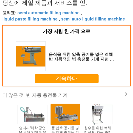
당신에 제일 제품과 서비스를 얻.
semi automatic filling machine
꼬리표:
,
liquid paste filling machine
semi auto liquid filling machine
,
가장 저렴 한 가격 으로
음식을 위한 압축 공기를 넣은 액체
반 자동적인 병 충전물 기계 지면 유
형
계속하다
반 자동 충전물 기계
더 많은 것
 많은 충
슬러리/화학 공업
풀 압축 공기를 넣
향수를 위한 액체
립스틱 난
 두 배 플
을 위해 양이 많은
은 액체 충전물 기
진공 반 자동 충전
을 가진 반