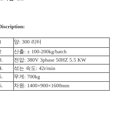
Discription:
1
양: 300 리터
2
산출: ± 100-200kg/batch
3.
전압: 380V 3phase 50HZ 5.5 KW
4.
섞는 속도: 42r/min
5.
무게: 700kg
6.
차원: 1400×900×1600mm