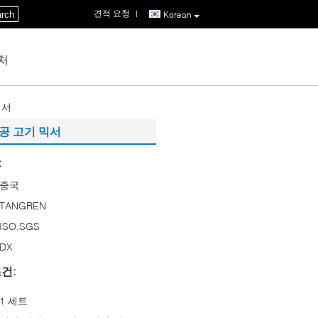
견적 요청
|
rch
Korean
처
믹서
공 고기 믹서
:
중국
TANGREN
ISO,SGS
DX
건:
1 세트