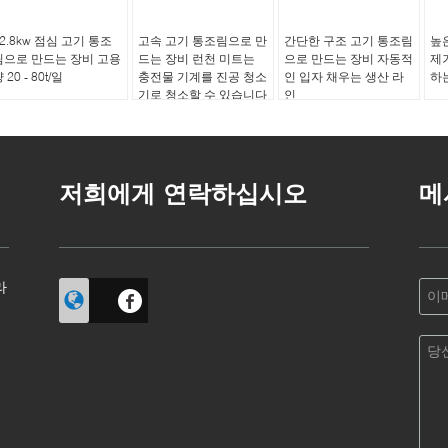
2.8kw 점심 고기 통조
고속 고기 통조림으로 만
간단한 구조 고기 통조림
높
림으로 만드는 장비 고용
드는 장비 런천 미트는
으로 만드는 장비 자동적
제
 20 - 80t/일
충전물 기계를 진공 청소
인 입자 채우는 생산 라
하
기로 청소할 수 있습니다
인
저희에게 연락하십시오
메
라