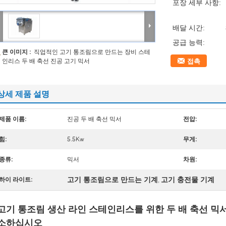
포장 세부 사항:
배달 시간:
공급 능력:
큰 이미지 :
직업적인 고기 통조림으로 만드는 장비 스테
인리스 두 배 축선 진공 고기 믹서
접촉
상세 제품 설명
제품 이름:
진공 두 배 축선 믹서
전압:
힘:
5.5Kw
무게:
종류:
믹서
차원:
고기 통조림으로 만드는 기계
고기 충전물 기계
하이 라이트:
,
고기 통조림 생산 라인 스테인리스를 위한 두 배 축선 믹서
소하십시오