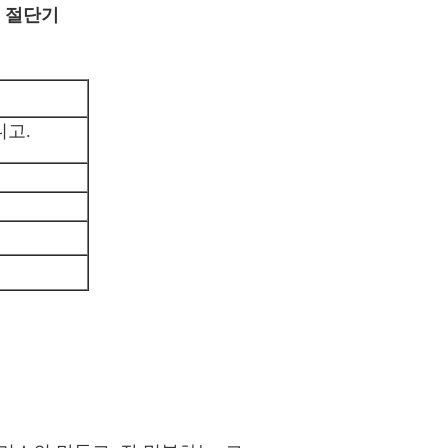
릇 절단기
니고.