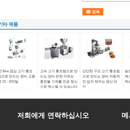
기타 제품
2.8kw 점심 고기 통조
고속 고기 통조림으로 만
간단한 구조 고기 통조림
높
림으로 만드는 장비 고용
드는 장비 런천 미트는
으로 만드는 장비 자동적
제
 20 - 80t/일
충전물 기계를 진공 청소
인 입자 채우는 생산 라
하
기로 청소할 수 있습니다
인
저희에게 연락하십시오
메