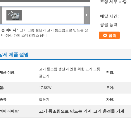
포장 세부 사항:
배달 시간:
공급 능력:
큰 이미지 :
고기 그릇 절단기 고기 통조림으로 만드는 장
비 생산 라인 스테인리스 남비
접촉
상세 제품 설명
고기 통조림 생산 라인을 위한 고기 그릇
제품 이름:
전압:
절단기
힘:
17.6KW
무게:
종류:
절단기
차원:
고기 통조림으로 만드는 기계
고기 충전물 기계
하이 라이트:
,