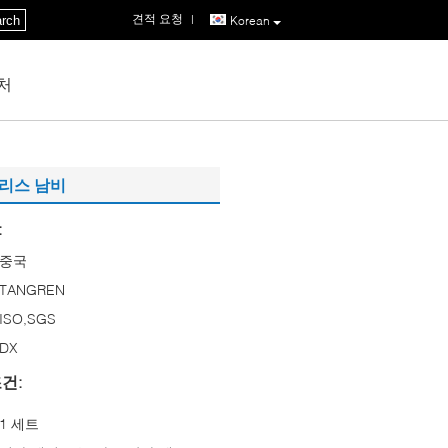
견적 요청
|
rch
Korean
처
인리스 남비
:
중국
TANGREN
ISO,SGS
DX
건:
1 세트