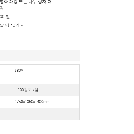
영화 패킹 또는 나무 상자 패
킹
30 일
달 당 10의 선
380V
1,200킬로그​​램
1750x1350x1400mm