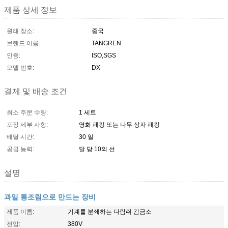
제품 상세 정보
원래 장소:
중국
브랜드 이름:
TANGREN
인증:
ISO,SGS
모델 번호:
DX
결제 및 배송 조건
최소 주문 수량:
1 세트
포장 세부 사항:
영화 패킹 또는 나무 상자 패킹
배달 시간:
30 일
공급 능력:
달 당 10의 선
설명
과일 통조림으로 만드는 장비
제품 이름:
기계를 분쇄하는 다람쥐 감금소
전압:
380V