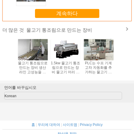
계속하다
물고기 통조림으로 만드는 장비
더 많은 것
물고기 통조림으로
1.5kw 물고기 통조
PLC는 수프 기계
물고기 통
만드는 장비 생산
림으로 만드는 장
고차 자동화를 추
만드는 장
라인 고성능을 가
비 물고기 머리 절
가하는 물고기 통
라인 고성
공해 참치
단기 정확한 가동
조림으로 만드는
공해 
장비를 통제합니다
언어를 바꾸십시오
Korean
홈
|
우리에 대하여
|
사이트맵
|
Privacy Policy
탁상용 전망