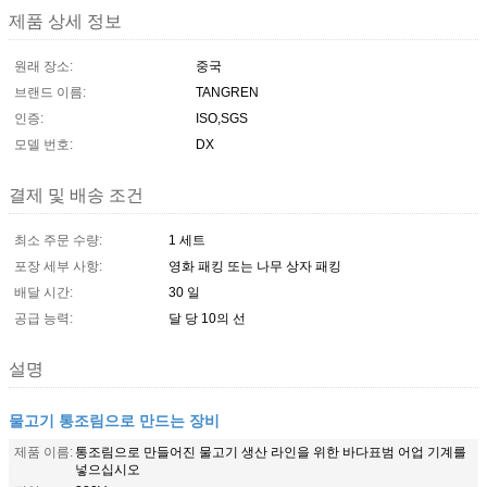
제품 상세 정보
원래 장소:
중국
브랜드 이름:
TANGREN
인증:
ISO,SGS
모델 번호:
DX
결제 및 배송 조건
최소 주문 수량:
1 세트
포장 세부 사항:
영화 패킹 또는 나무 상자 패킹
배달 시간:
30 일
공급 능력:
달 당 10의 선
설명
물고기 통조림으로 만드는 장비
제품 이름:
통조림으로 만들어진 물고기 생산 라인을 위한 바다표범 어업 기계를
넣으십시오