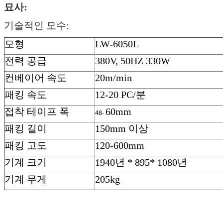
묘사:
기술적인 모수:
모형
LW-6050L
전력 공급
380V, 50HZ 330W
컨베이어 속도
20m/min
패킹 속도
12-20 PC/분
접착 테이프 폭
60mm
48-
패킹 길이
150mm 이상
패킹 고도
120-600mm
기계 크기
1940년 * 895* 1080년
기계 무게
205kg