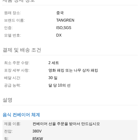
원래 장소:
중국
브랜드 이름:
TANGREN
인증:
ISO,SGS
모델 번호:
DX
결제 및 배송 조건
최소 주문 수량:
2 세트
포장 세부 사항:
영화 패킹 또는 나무 상자 패킹
배달 시간:
30 일
공급 능력:
달 당 10의 선
설명
음식 컨베이어 체계
제품 이름:
컨베이어 선을 주문을 받아서 만드십시오
전압:
380V
힘:
85KW