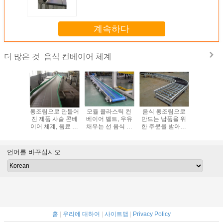
계속하다
음식 컨베이어 체계
더 많은 것
적재 능력
통조림으로 만들어
모듈 플라스틱 컨
음식 통조림으로
/저장하는
과자/국수
진 제품 사슬 콘베
베이어 벨트, 우유
만드는 납품을 위
주문을 받
베이어 체
이어 체계, 음료 사
채우는 선 음식 급
한 주문을 받아서
들어진 롤
5kw
슬 판 컨베이어
료 컨베이어 벨트
만들어진 수평한
컨베이어 
음식 컨베이어 체
평한 유
계
언어를 바꾸십시오
홈
|
우리에 대하여
|
사이트맵
|
Privacy Policy