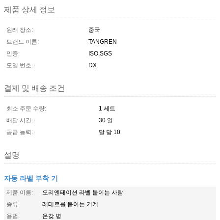
제품 상세 정보
원래 장소:
중국
브랜드 이름:
TANGREN
인증:
ISO,SGS
모델 번호:
DX
결제 및 배송 조건
최소 주문 수량:
1 세트
배달 시간:
30 일
공급 능력:
달 당 10
설명
자동 라벨 부착 기
제품 이름:
오리엔테이션 라벨 붙이는 사람
종류:
레테르를 붙이는 기계
용법:
온갖 병