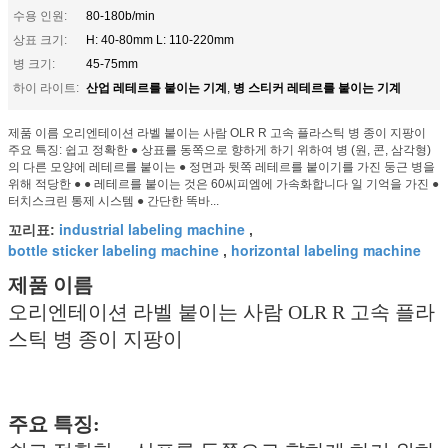
수용 인원:
80-180b/min
상표 크기:
H: 40-80mm L: 110-220mm
병 크기:
45-75mm
산업 레테르를 붙이는 기계
병 스티커 레테르를 붙이는 기계
하이 라이트:
,
제품 이름 오리엔테이션 라벨 붙이는 사람 OLR R 고속 플라스틱 병 종이 지팡이
주요 특징: 쉽고 정확한 ● 상표를 동쪽으로 향하게 하기 위하여 병 (원, 콘, 삼각형)
의 다른 모양에 레테르를 붙이는 ● 정면과 뒷쪽 레테르를 붙이기를 가진 둥근 병을
위해 적당한 ● ● 레테르를 붙이는 것은 60씨피엠에 가속화합니다 일 기억을 가진 ●
터치스크린 통제 시스템 ● 간단한 똑바...
industrial labeling machine
꼬리표:
,
bottle sticker labeling machine
horizontal labeling machine
,
제품 이름
오리엔테이션 라벨 붙이는 사람 OLR R 고속 플라
스틱 병 종이 지팡이
주요 특징: